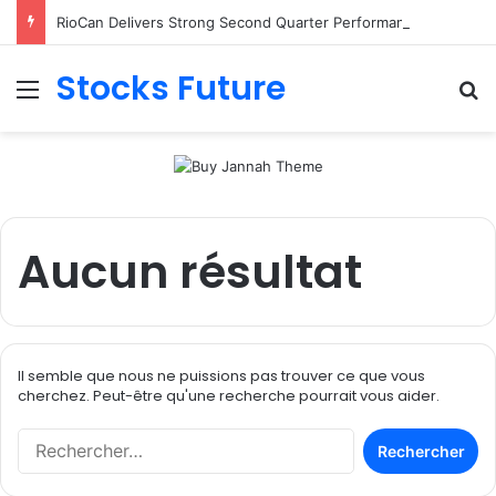
RioCan Delivers Strong Second Quarter Performance; Retail Committed Occupancy Climbs to 98.8%, Reflecting Sustained Demand for RioCan’s Portfolio
Stocks Future
Menu
R
Aucun résultat
Il semble que nous ne puissions pas trouver ce que vous
cherchez. Peut-être qu'une recherche pourrait vous aider.
R
e
c