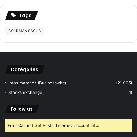
h
e
Tags
r
c
h
GOLDMAN SACHS
e
r
:
Catégories
Infos marchés (Businesswire)
(21 995)
Stocks exchange
(1)
Follow us
Error Can not Get Posts, Incorrect account info.