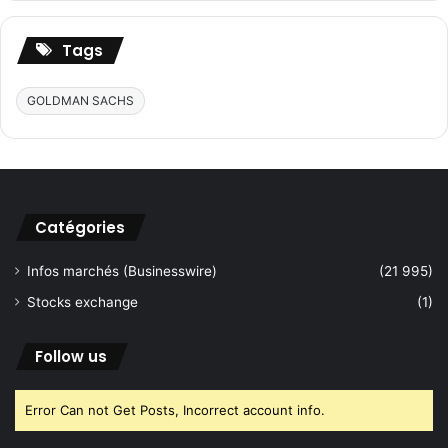
h
e
Tags
r
c
h
GOLDMAN SACHS
e
r
:
Catégories
Infos marchés (Businesswire)
(21 995)
Stocks exchange
(1)
Follow us
Error Can not Get Posts, Incorrect account info.