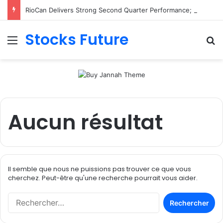
RioCan Delivers Strong Second Quarter Performance; Retail Committed Occupancy Climbs to 98.8%, Reflecting Sustained Demand for RioCan’s Portfolio
Stocks Future
Menu
R
Aucun résultat
Il semble que nous ne puissions pas trouver ce que vous
cherchez. Peut-être qu'une recherche pourrait vous aider.
R
e
c